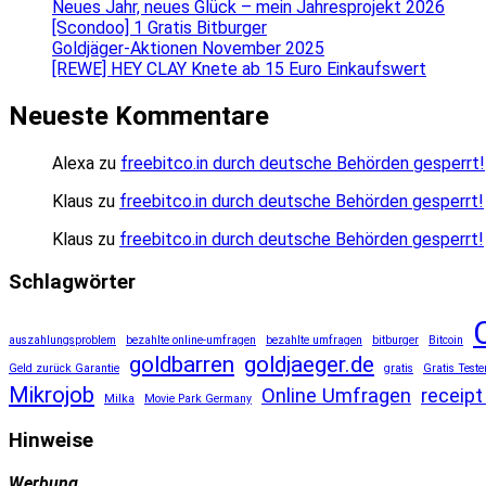
Neues Jahr, neues Glück – mein Jahresprojekt 2026
[Scondoo] 1 Gratis Bitburger
Goldjäger-Aktionen November 2025
[REWE] HEY CLAY Knete ab 15 Euro Einkaufswert
Neueste Kommentare
Alexa
zu
freebitco.in durch deutsche Behörden gesperrt!
Klaus
zu
freebitco.in durch deutsche Behörden gesperrt!
Klaus
zu
freebitco.in durch deutsche Behörden gesperrt!
Schlagwörter
auszahlungsproblem
bezahlte online-umfragen
bezahlte umfragen
bitburger
Bitcoin
goldbarren
goldjaeger.de
Geld zurück Garantie
gratis
Gratis Teste
Mikrojob
Online Umfragen
receipt
Milka
Movie Park Germany
Hinweise
Werbung