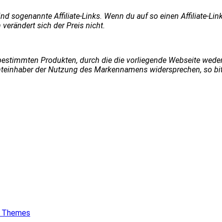
d sogenannte Affiliate-Links. Wenn du auf so einen Affiliate-Li
verändert sich der Preis nicht.
immten Produkten, durch die die vorliegende Webseite weder ge
echteinhaber der Nutzung des Markennamens widersprechen, so bi
s Themes