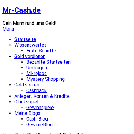
Skip
Mr-Cash.de
to
content
Dein Mann rund ums Geld!
Menu
Startseite
Wissenswertes
Erste Schritte
Geld verdienen
Bezahlte Startseiten
Umfragen
Mikrojobs
Mystery Shopping
Geld sparen
Cashback
Anlegen, Konten & Kredite
Glücksspiel
Gewinnspiele
Meine Blogs
Cash-Blog
Gewinn-Blog