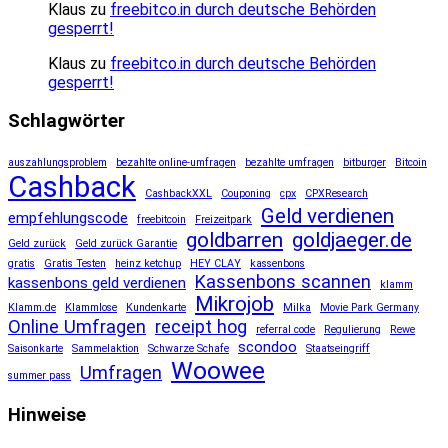
Klaus
zu
freebitco.in durch deutsche Behörden
gesperrt!
Klaus
zu
freebitco.in durch deutsche Behörden
gesperrt!
Schlagwörter
auszahlungsproblem
bezahlte online-umfragen
bezahlte umfragen
bitburger
Bitcoin
Cashback
CashbackXXL
Couponing
cpx
CPXResearch
Geld verdienen
empfehlungscode
freebitcoin
Freizeitpark
goldbarren
goldjaeger.de
Geld zurück
Geld zurück Garantie
gratis
Gratis Testen
heinz ketchup
HEY CLAY
kassenbons
Kassenbons scannen
kassenbons geld verdienen
klamm
Mikrojob
Klamm.de
Klammlose
Kundenkarte
Milka
Movie Park Germany
Online Umfragen
receipt hog
referral code
Regulierung
Rewe
scondoo
Saisonkarte
Sammelaktion
Schwarze Schafe
Staatseingriff
Woowee
Umfragen
summer pass
Hinweise