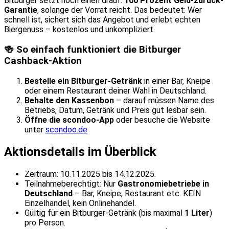
Bitburger setzt noch einen drauf:
100 Prozent Geld-zurück-
Garantie
, solange der Vorrat reicht. Das bedeutet: Wer
schnell ist, sichert sich das Angebot und erlebt echten
Biergenuss – kostenlos und unkompliziert.
🍻 So einfach funktioniert die Bitburger
Cashback-Aktion
Bestelle ein Bitburger-Getränk
in einer Bar, Kneipe
oder einem Restaurant deiner Wahl in Deutschland.
Behalte den Kassenbon
– darauf müssen Name des
Betriebs, Datum, Getränk und Preis gut lesbar sein.
Öffne die scondoo-App
oder besuche die Website
unter
scondoo.de
Aktionsdetails im Überblick
Zeitraum: 10.11.2025 bis 14.12.2025.
Teilnahmeberechtigt: Nur
Gastronomiebetriebe in
Deutschland
– Bar, Kneipe, Restaurant etc. KEIN
Einzelhandel, kein Onlinehandel.
Gültig für ein ­Bitburger-Getränk (bis maximal
1 Liter
)
pro Person.