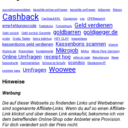
auszahlungsproblem
bezahlte online-umfragen
bezahlte umfragen
bitburger
Bitcoin
Cashback
CashbackXXL
Couponing
cpx
CPXResearch
Geld verdienen
empfehlungscode
freebitcoin
Freizeitpark
goldbarren
goldjaeger.de
Geld zurück
Geld zurück Garantie
gratis
Gratis Testen
heinz ketchup
HEY CLAY
kassenbons
Kassenbons scannen
kassenbons geld verdienen
klamm
Mikrojob
Klamm.de
Klammlose
Kundenkarte
Milka
Movie Park Germany
Online Umfragen
receipt hog
referral code
Regulierung
Rewe
scondoo
Saisonkarte
Sammelaktion
Schwarze Schafe
Staatseingriff
Woowee
Umfragen
summer pass
Hinweise
Werbung
Die auf dieser Webseite zu findenden Links und Werbebanner
sind sogenannte Affiliate-Links. Wenn du auf so einen Affiliate-
Link klickst und über diesen Link einkaufst, bekomme ich von
dem betreffenden Online-Shop oder Anbieter eine Provision.
Für dich verändert sich der Preis nicht.