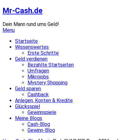
Skip
Mr-Cash.de
to
content
Dein Mann rund ums Geld!
Menu
Startseite
Wissenswertes
Erste Schritte
Geld verdienen
Bezahlte Startseiten
Umfragen
Mikrojobs
Mystery Shopping
Geld sparen
Cashback
Anlegen, Konten & Kredite
Glücksspiel
Gewinnspiele
Meine Blogs
Cash-Blog
Gewinn-Blog