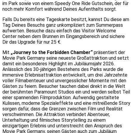
im Park sowie von einem Speedy One Ride Gutschein, der für
noch mehr Komfort während Deines Aufenthalts sorgt.
Falls Du bereits eine Tageskarte besitzt, kannst Du diese am
Tag Deines Besuchs ganz unkompliziert zum Summerpass
aufwerten. Besuche dazu einfach das Visitor Welcome
Center neben dem Brunnen im Eingangsbereich und sichere
Dir das Upgrade für nur 25 €.
Mit
„Journey to the Forbidden Chamber“
präsentiert der
Movie Park Germany seine neueste Großattraktion und setzt
damit ein besonderes Highlight im Jubiläumsjahr 2026.
Anlässlich des 30-jährigen Bestehens des Parks wurde die
immersive Erlebnisattraktion entwickelt, um drei Jahrzehnte
voller Filmabenteuer und unvergesslicher Momente mit den
Gästen zu feiern. Besucher tauchen dabei direkt in die Welt
der berühmten Paramount Studios ein und werden selbst Teil
einer spannenden Filmproduktion. Aufwendig gestaltete
Kulissen, moderne Spezialeffekte und eine mitreißende Story
sorgen dafür, dass die Grenzen zwischen Film und Realität
verschwimmen. Die Attraktion verbindet Abenteuer,
Unterhaltung und filmisches Storytelling zu einem
einzigartigen Erlebnis und unterstreicht den Anspruch des
Movie Park Germany, seinen Gästen auch zum Jubiläum