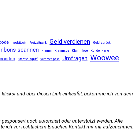
Geld verdienen
code
freebitcoin
Freizeitpark
Geld zurück
nbons scannen
klamm
Klamm.de
Klammlose
Kundenkarte
Woowee
Umfragen
condoo
Staatseingriff
summer pass
nk klickst und über diesen Link einkaufst, bekomme ich von dem
sponsert noch autorisiert oder unterstützt werden. Alle
tte ich vor rechtlichem Ersuchen Kontakt mit mir aufzunehmen.