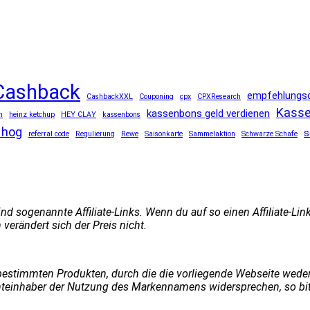
Cashback
empfehlungs
CashbackXXL
Couponing
cpx
CPXResearch
Kasse
kassenbons geld verdienen
n
heinz ketchup
HEY CLAY
kassenbons
 hog
s
referral code
Regulierung
Rewe
Saisonkarte
Sammelaktion
Schwarze Schafe
d sogenannte Affiliate-Links. Wenn du auf so einen Affiliate-Li
verändert sich der Preis nicht.
immten Produkten, durch die die vorliegende Webseite weder ge
echteinhaber der Nutzung des Markennamens widersprechen, so bi