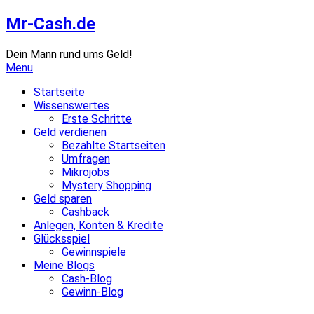
Skip
Mr-Cash.de
to
content
Dein Mann rund ums Geld!
Menu
Startseite
Wissenswertes
Erste Schritte
Geld verdienen
Bezahlte Startseiten
Umfragen
Mikrojobs
Mystery Shopping
Geld sparen
Cashback
Anlegen, Konten & Kredite
Glücksspiel
Gewinnspiele
Meine Blogs
Cash-Blog
Gewinn-Blog