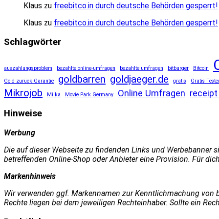
Klaus
zu
freebitco.in durch deutsche Behörden gesperrt!
Klaus
zu
freebitco.in durch deutsche Behörden gesperrt!
Schlagwörter
auszahlungsproblem
bezahlte online-umfragen
bezahlte umfragen
bitburger
Bitcoin
goldbarren
goldjaeger.de
Geld zurück Garantie
gratis
Gratis Teste
Mikrojob
Online Umfragen
receipt
Milka
Movie Park Germany
Hinweise
Werbung
Die auf dieser Webseite zu findenden Links und Werbebanner sin
betreffenden Online-Shop oder Anbieter eine Provision. Für dich 
Markenhinweis
Wir verwenden ggf. Markennamen zur Kenntlichmachung von best
Rechte liegen bei dem jeweiligen Rechteinhaber. Sollte ein R